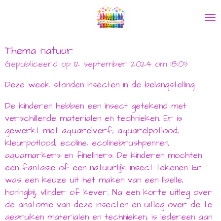
Ga
direct
naar
de
Thema natuur
hoofdinhoud
Gepubliceerd op 12 september 2024 om 18:03
Deze week stonden insecten in de belangstelling.
De kinderen hebben een insect getekend met
verschillende materialen en technieken. Er is
gewerkt met aquarelverf, aquarelpotlood,
kleurpotlood, ecoline, ecolinebrushpennen,
aquamarkers en fineliners. De kinderen mochten
een fantasie of een natuurlijk insect tekenen. Er
was een keuze uit het maken van een libelle,
honingbij, vlinder of kever. Na een korte uitleg over
de anatomie van deze insecten en uitleg over de te
gebruiken materialen en technieken, is iedereen aan