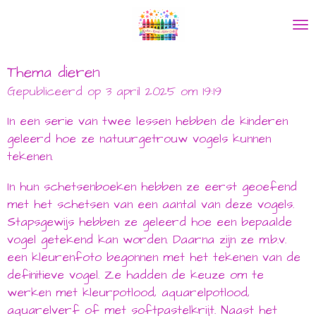
Ga
direct
naar
de
Thema dieren
hoofdinhoud
Gepubliceerd op 3 april 2025 om 19:19
In een serie van twee lessen hebben de kinderen
geleerd hoe ze natuurgetrouw vogels kunnen
tekenen.
In hun schetsenboeken hebben ze eerst geoefend
met het schetsen van een aantal van deze vogels.
Stapsgewijs hebben ze geleerd hoe een bepaalde
vogel getekend kan worden. Daarna zijn ze m.b.v.
een kleurenfoto begonnen met het tekenen van de
definitieve vogel. Ze hadden de keuze om te
werken met kleurpotlood, aquarelpotlood,
aquarelverf of met softpastelkrijt. Naast het