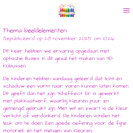
Ga
direct
naar
de
Thema beeldelementen
hoofdinhoud
Gepubliceerd op 28 november 2025 om 10:26
Dit keer hebben we ervaring opgedaan met
optische illusies. In dit geval het maken van 3D-
kubussen.
De kinderen hebben vandaag geleerd dat licht en
schaduw een vorm naar voren kunnen laten komen.
Dit geeft dan het zgn. 3d-effect. Er is gewerkt
met plakkaatverf, waarbij kleuren puur en
gemengd gebruikt zijn. Met wit en zwart is de kleur
verlicht of verdonkerd. De kinderen vonden het
leuk om te doen. Een goede oefening voor de fijne
motoriek en het mengen van kleuren,