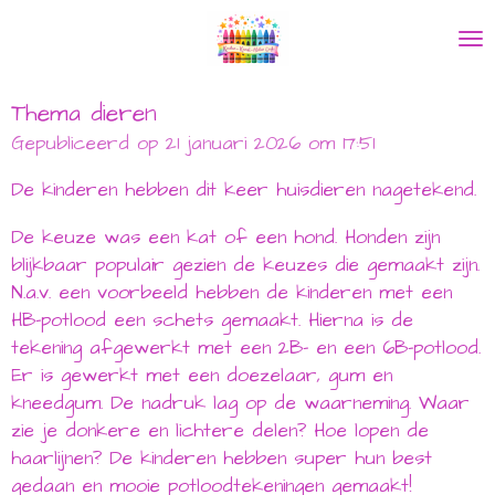
Ga
direct
naar
de
Thema dieren
hoofdinhoud
Gepubliceerd op 21 januari 2026 om 17:51
De kinderen hebben dit keer huisdieren nagetekend.
De keuze was een kat of een hond. Honden zijn
blijkbaar populair gezien de keuzes die gemaakt zijn.
N.a.v. een voorbeeld hebben de kinderen met een
HB-potlood een schets gemaakt. Hierna is de
tekening afgewerkt met een 2B- en een 6B-potlood.
Er is gewerkt met een doezelaar, gum en
kneedgum. De nadruk lag op de waarneming. Waar
zie je donkere en lichtere delen? Hoe lopen de
haarlijnen? De kinderen hebben super hun best
gedaan en mooie potloodtekeningen gemaakt!