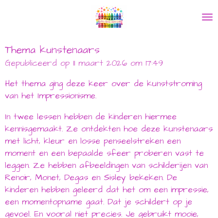
Ga
direct
naar
de
Thema kunstenaars
hoofdinhoud
Gepubliceerd op 11 maart 2026 om 17:49
Het thema ging deze keer over de kunststroming
van het Impressionisme.
In twee lessen hebben de kinderen hiermee
kennisgemaakt.
Ze ontdekten hoe deze kunstenaars
met licht, kleur en losse penseelstreken een
moment en een bepaalde sfeer proberen vast te
leggen. Ze hebben afbeeldingen van schilderijen van
Renoir, Monet, Degas en Sisley bekeken.
De
kinderen hebben geleerd dat het om een impressie,
een momentopname gaat. Dat je schildert op je
gevoel. En vooral niet precies. Je gebruikt mooie,