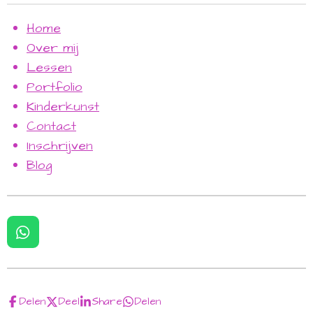
Home
Over mij
Lessen
Portfolio
Kinderkunst
Contact
Inschrijven
Blog
W
h
a
t
s
Delen
Deel
Share
Delen
A