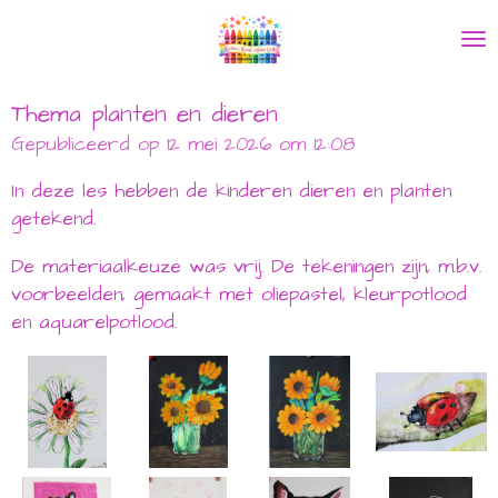
Ga
direct
naar
de
Thema planten en dieren
hoofdinhoud
Gepubliceerd op 12 mei 2026 om 12:08
In deze les hebben de kinderen dieren en planten
getekend.
De materiaalkeuze was vrij. De tekeningen zijn, m.b.v.
voorbeelden, gemaakt met oliepastel, kleurpotlood
en aquarelpotlood.