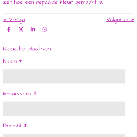
zien hoe een bepaalde kleur gemaakt is.
«
Vorige
Volgende
»
D
D
S
D
e
e
h
e
l
e
a
l
Reactie plaatsen
e
l
r
e
n
e
n
Naam *
E-mailadres *
Bericht *