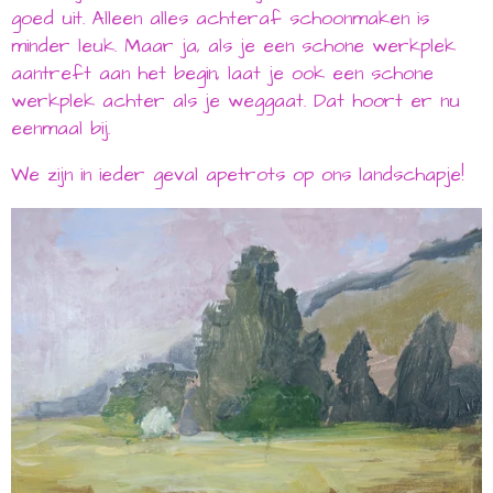
goed uit. Alleen alles achteraf schoonmaken is
minder leuk. Maar ja, als je een schone werkplek
aantreft aan het begin, laat je ook een schone
werkplek achter als je weggaat. Dat hoort er nu
eenmaal bij.
We zijn in ieder geval apetrots op ons landschapje!