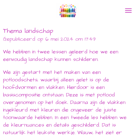
Ga
direct
naar
de
Thema landschap
hoofdinhoud
Gepubliceerd op 6 mei 2024 om 17:49
We hebben in twee lessen geleerd hoe we een
eenvoudig landschap kunnen schilderen.
We zijn gestart met het maken van een
potloodschets, waarbij alleen gelet is op de
hoofdvormen en vlakken. Hierdoor is een
basiscompositie ontstaan. Deze is met potlood
overgenomen op het doek. Daarna zijn de vlakken
ingekleurd met kleuren die ongeveer de juiste
toonwaarde hebben. In een tweede les hebben we
de kleurnuances en details geschilderd. Dat is
natuurlijk het leukste werkje. Wauw, het ziet er